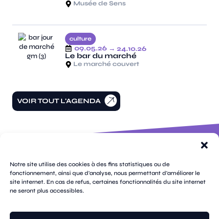
Musée de Sens
culture
09.05.26
→ 24.10.26
Le bar du marché
Le marché couvert
VOIR TOUT L'AGENDA
100 rue
pages
de la
Notre site utilise des cookies à des fins statistiques ou de
république
fonctionnement, ainsi que d'analyse, nous permettant d'améliorer le
CS
site internet. En cas de refus, certaines fonctionnalités du site internet
plan
70809
mentions
ne seront plus accessibles.
contacts
newsletters
du
cookies
confidentialité
accessibilité
89108
légales
site
Sens
suivez-
Cedex
tik
twitter
facebook
instagram
threads
whatsapp
linkedin
youtube
nous
03 86 95
tok
(X)