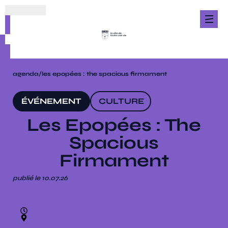
agenda
/
les epopées : the spacious firmament
ÉVÉNEMENT
CULTURE
Les Epopées : The
Spacious
Firmament
publié le 10.07.26
05.08.26
20h30
eglise de gron
2 rue de l'école, 89100 gron