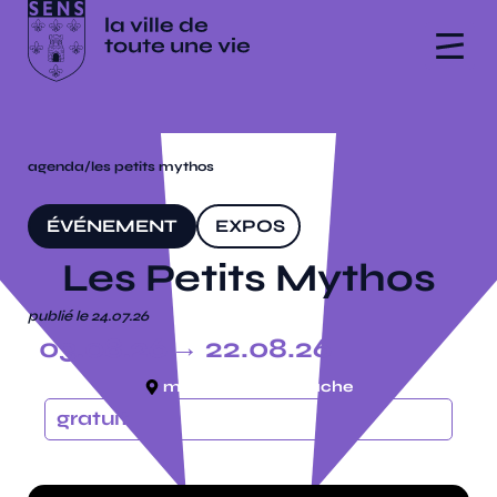
agenda
/
les petits mythos
ÉVÉNEMENT
EXPOS
Les Petits Mythos
publié le 24.07.26
03.08.26
→ 22.08.26
médiathèque, la ruche
gratuit