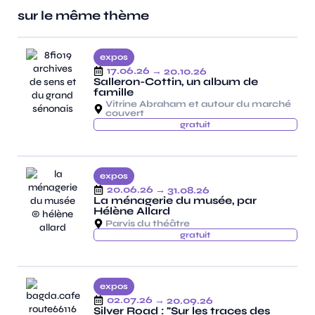
sur le même thème
expos
17.06.26
→ 20.10.26
Salleron-Cottin, un album de
famille
Vitrine Abraham et autour du marché
couvert
gratuit
expos
20.06.26
→ 31.08.26
La ménagerie du musée, par
Hélène Allard
Parvis du théâtre
gratuit
expos
02.07.26
→ 20.09.26
Silver Road : "Sur les traces des