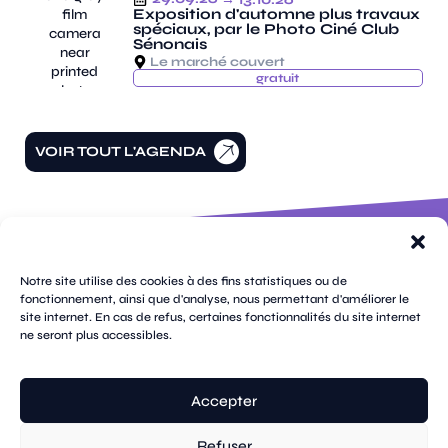
Exposition d'automne plus travaux
spéciaux, par le Photo Ciné Club
Sénonais
Le marché couvert
gratuit
VOIR TOUT L'AGENDA
100 rue
pages
de la
Notre site utilise des cookies à des fins statistiques ou de
république
fonctionnement, ainsi que d'analyse, nous permettant d'améliorer le
CS
site internet. En cas de refus, certaines fonctionnalités du site internet
plan
70809
mentions
ne seront plus accessibles.
contacts
newsletters
du
cookies
confidentialité
accessibilité
89108
légales
site
Sens
suivez-
Cedex
tik
twitter
facebook
instagram
threads
whatsapp
linkedin
youtube
nous
03 86 95
tok
(X)
Accepter
67 00
Refuser