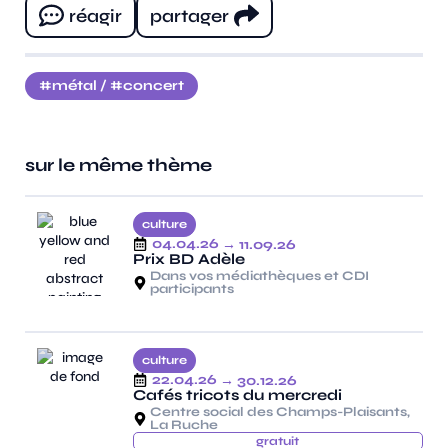
réagir
partager
métal
/
concert
sur le même thème
culture
04.04.26
→ 11.09.26
Prix BD Adèle
Dans vos médiathèques et CDI
participants
culture
22.04.26
→ 30.12.26
Cafés tricots du mercredi
Centre social des Champs-Plaisants,
La Ruche
gratuit