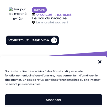
culture
09.05.26
→ 24.10.26
Le bar du marché
Le marché couvert
VOIR TOUT L'AGENDA
100 rue
pages
de la
Notre site utilise des cookies à des fins statistiques ou de
république
fonctionnement, ainsi que d'analyse, nous permettant d'améliorer le
CS
site internet. En cas de refus, certaines fonctionnalités du site internet
plan
70809
mentions
ne seront plus accessibles.
contacts
newsletters
du
cookies
confidentialité
accessibilité
89108
légales
site
Sens
suivez-
Cedex
tik
twitter
facebook
instagram
threads
whatsapp
linkedin
youtube
nous
03 86 95
tok
(X)
Accepter
67 00