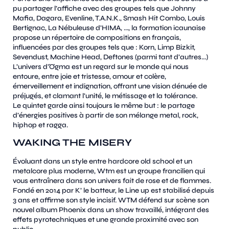
pu partager l’affiche avec des groupes tels que Johnny
Mafia, Dagara, Evenline, T.A.N.K., Smash Hit Combo, Louis
Bertignac, La Nébuleuse d’HIMA, ..., la formation icaunaise
propose un répertoire de compositions en français,
influencées par des groupes tels que : Korn, Limp Bizkit,
Sevendust, Machine Head, Deftones (parmi tant d’autres...)
L’univers d’Ögma est un regard sur le monde qui nous
entoure, entre joie et tristesse, amour et colère,
émerveillement et indignation, offrant une vision dénuée de
préjugés, et clamant l’unité, le métissage et la tolérance.
Le quintet garde ainsi toujours le même but : le partage
d’énergies positives à partir de son mélange metal, rock,
hiphop et ragga.
WAKING THE MISERY
Évoluant dans un style entre hardcore old school et un
metalcore plus moderne, Wtm est un groupe francilien qui
vous entraînera dans son univers fait de rose et de flammes.
Fondé en 2014 par K’ le batteur, le Line up est stabilisé depuis
3 ans et affirme son style incisif. WTM défend sur scène son
nouvel album Phoenix dans un show travaillé, intégrant des
effets pyrotechniques et une grande proximité avec son