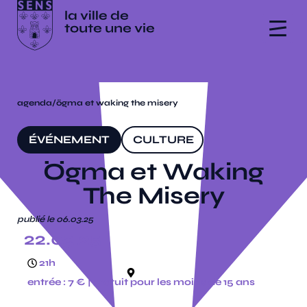
agenda
/
ögma et waking the misery
ÉVÉNEMENT
CULTURE
Ögma et Waking
The Misery
publié le 06.03.25
22.03.25
21h
la scène
entrée : 7 € | gratuit pour les moins de 15 ans