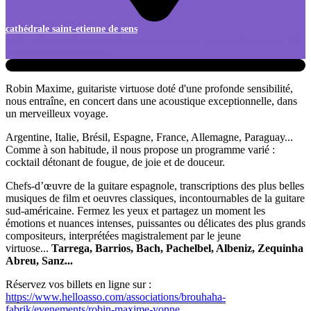
cathédrale saint-etienne de sens
tarif : 15€ - tarif réduit (-26 ans, demandeur d'emploi, étudiants) : 8€
- gratuit pour les -11 ans
Robin Maxime, guitariste virtuose doté d'une profonde sensibilité,
nous entraîne, en concert dans une acoustique exceptionnelle, dans
un merveilleux voyage.
Argentine, Italie, Brésil, Espagne, France, Allemagne, Paraguay...
Comme à son habitude, il nous propose un programme varié :
cocktail détonant de fougue, de joie et de douceur.
Chefs-d’œuvre de la guitare espagnole, transcriptions des plus belles
musiques de film et oeuvres classiques, incontournables de la guitare
sud-américaine. Fermez les yeux et partagez un moment les
émotions et nuances intenses, puissantes ou délicates des plus grands
compositeurs, interprétées magistralement par le jeune
virtuose...
Tarrega, Barrios, Bach, Pachelbel, Albeniz, Zequinha
Abreu, Sanz...
Réservez vos billets en ligne sur :
https://www.helloasso.com/associations/brouhaha-
fabrik/evenements/robin-maxime-yonne