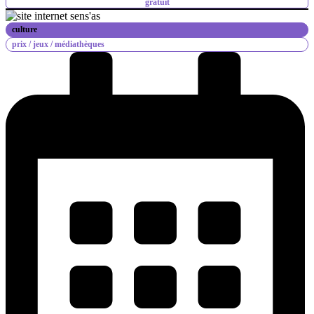
gratuit
culture
prix /
jeux /
médiathèques