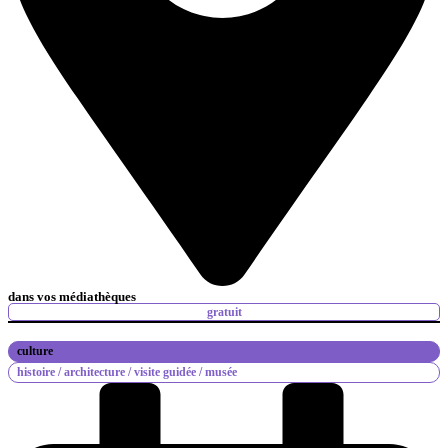
dans vos médiathèques
gratuit
culture
histoire /
architecture /
visite guidée /
musée