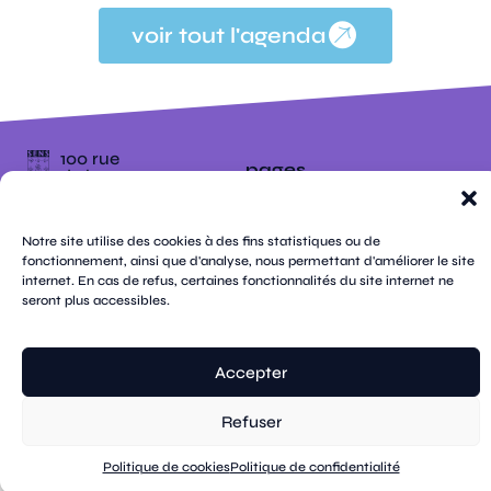
voir tout l'agenda
100 rue
pages
de la
république
CS
plan
70809
mentions
contacts
newsletters
du
cookies
confidentialité
accessibilité
Notre site utilise des cookies à des fins statistiques ou de
89108
légales
site
fonctionnement, ainsi que d'analyse, nous permettant d'améliorer le site
Sens
suivez-
Cedex
tik
twitter
internet. En cas de refus, certaines fonctionnalités du site internet ne
facebook
instagram
threads
whatsapp
linkedin
youtube
nous
03 86 95
tok
(X)
seront plus accessibles.
67 00
© Sens
réalisation tongui.com
Accepter
Refuser
Politique de cookies
Politique de confidentialité