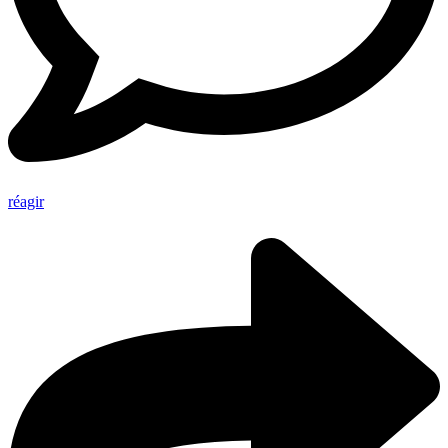
réagir