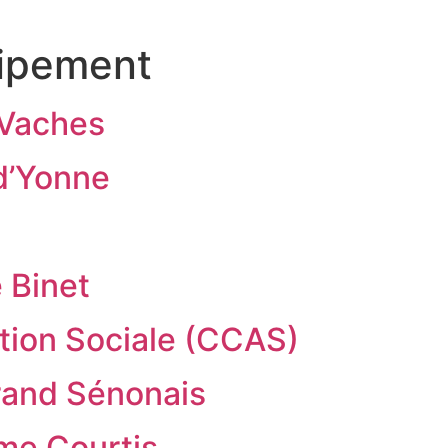
ipement
 Vaches
 d’Yonne
 Binet
tion Sociale (CCAS)
Grand Sénonais
ime Courtis