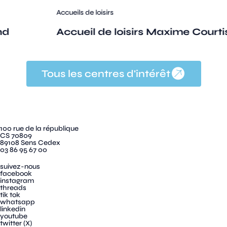
Accueils de loisirs
Équ
Accueil de loisirs Maxime Courtis
Ba
Tous les centres d'intérêt
100 rue de la république
CS 70809
89108 Sens Cedex
03 86 95 67 00
suivez-nous
facebook
instagram
threads
tik tok
whatsapp
linkedin
youtube
twitter (X)