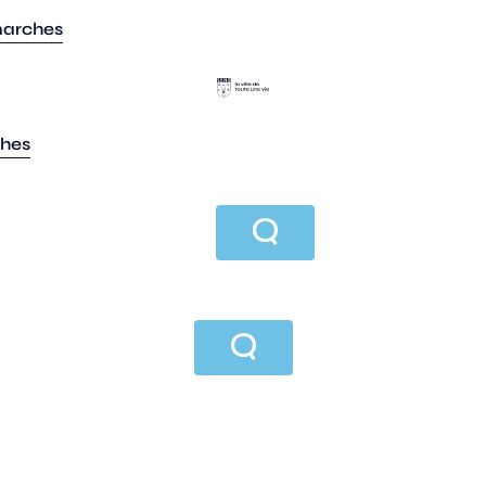
marches
ches