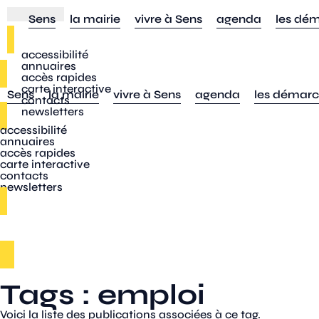
Sens
la mairie
vivre à Sens
agenda
les dé
accessibilité
annuaires
accès rapides
carte interactive
Sens
la mairie
vivre à Sens
agenda
les démar
contacts
newsletters
accessibilité
annuaires
accès rapides
carte interactive
contacts
newsletters
Tags : emploi
Voici la liste des publications associées à ce tag.