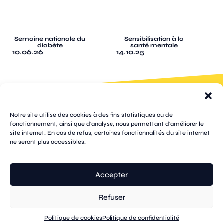
Semaine nationale du
Sensibilisation à la
diabète
santé mentale
10.06.26
14.10.25
100 rue
pages
de la
Notre site utilise des cookies à des fins statistiques ou de
république
fonctionnement, ainsi que d'analyse, nous permettant d'améliorer le
CS
site internet. En cas de refus, certaines fonctionnalités du site internet
plan
70809
mentions
ne seront plus accessibles.
contacts
newsletters
du
cookies
confidentialité
accessibilité
89108
légales
site
Sens
suivez-
Cedex
tik
twitter
facebook
instagram
threads
whatsapp
linkedin
youtube
nous
03 86 95
tok
(X)
Accepter
67 00
Refuser
© Sens
réalisation tongui.com
Politique de cookies
Politique de confidentialité