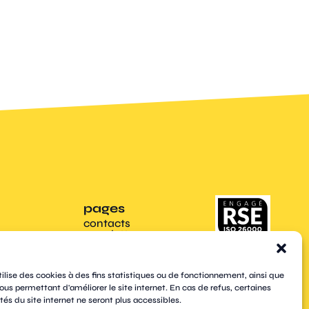
pages
contacts
newsletters
plan du site
mentions légales
cookies
tilise des cookies à des fins statistiques ou de fonctionnement, ainsi que
confidentialité
ous permettant d'améliorer le site internet. En cas de refus, certaines
accessibilité
tés du site internet ne seront plus accessibles.