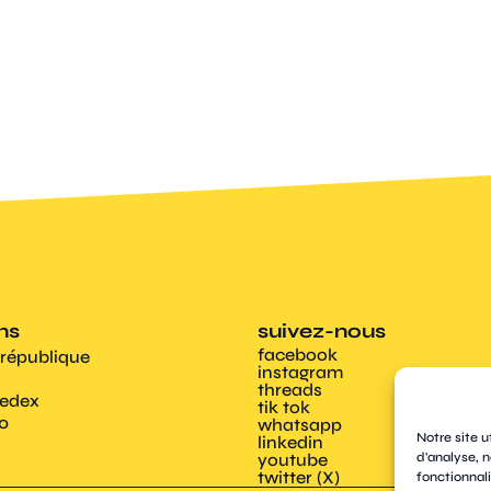
ens
suivez-nous
facebook
 république
instagram
threads
Cedex
tik tok
00
whatsapp
Notre site u
linkedin
d'analyse, n
youtube
twitter (X)
fonctionnali