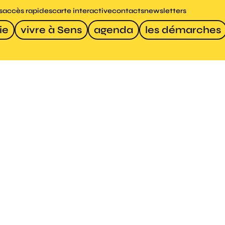
s
accès rapides
carte interactive
contacts
newsletters
ie
vivre à Sens
agenda
les démarches