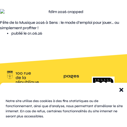
Fête de la Musique 2026 à Sens : le mode d’emploi pour jouer… ou
simplement profiter !
publié le 01.06.26
100 rue
pages
de la
république
CS
plan
70809
mentions
contacts
newsletters
du
cookies
confidentialité
accessibilité
89108
légales
site
Sens
Notre site utilise des cookies à des fins statistiques ou de
suivez-
Cedex
tik
twitter
fonctionnement, ainsi que d'analyse, nous permettant d'améliorer le site
facebook
instagram
threads
whatsapp
linkedin
youtube
nous
03 86 95
tok
(X)
internet. En cas de refus, certaines fonctionnalités du site internet ne
67 00
seront plus accessibles.
© Sens
réalisation tongui.com