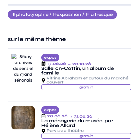
photographie
/
exposition
/
la fresque
sur le même thème
expos
17.06.26
→ 20.10.26
Salleron-Cottin, un album de
famille
Vitrine Abraham et autour du marché
couvert
gratuit
expos
20.06.26
→ 31.08.26
La ménagerie du musée, par
Hélène Allard
Parvis du théâtre
gratuit