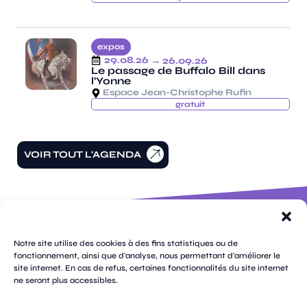
expos
29.08.26
→ 26.09.26
Le passage de Buffalo Bill dans
l’Yonne
Espace Jean-Christophe Rufin
gratuit
VOIR TOUT L'AGENDA
100 rue
pages
de la
Notre site utilise des cookies à des fins statistiques ou de
république
fonctionnement, ainsi que d'analyse, nous permettant d'améliorer le
CS
site internet. En cas de refus, certaines fonctionnalités du site internet
plan
70809
mentions
ne seront plus accessibles.
contacts
newsletters
du
cookies
confidentialité
accessibilité
89108
légales
site
Sens
suivez-