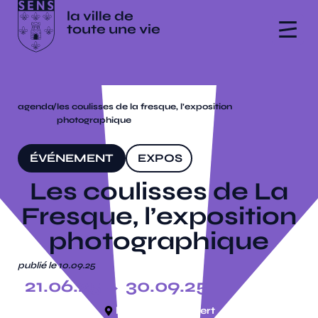
agenda
/
les coulisses de la fresque, l’exposition
photographique
ÉVÉNEMENT
EXPOS
Les coulisses de La
Fresque, l’exposition
photographique
publié le 10.09.25
21.06.25
→ 30.09.25
le marché couvert