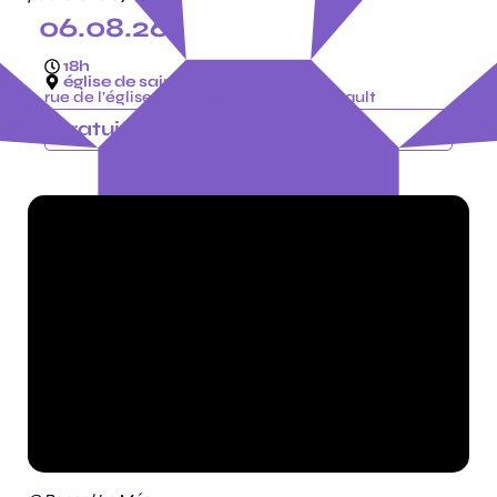
06.08.26
18h
église de saint-julien-du-sault
rue de l'église, 89330 saint-julien-du-sault
gratuit