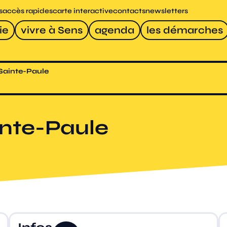
s
accès rapides
carte interactive
contacts
newsletters
ie
vivre à Sens
agenda
les démarches
 Sainte-Paule
inte-Paule