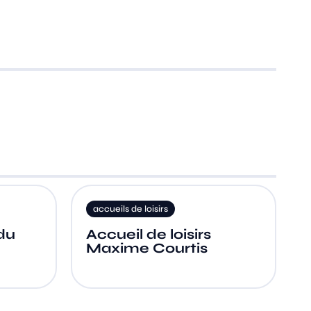
accueils de loisirs
équipements s
Accueil de loisirs
Base Naut
Maxime Courtis
d’Yonne