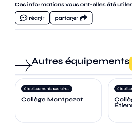
Ces informations vous ont-elles été utiles
réagir
partager
Autres équipements
tablissements scolaires
établissements scolair
ollège Montpezat
Collège privé 
Étienne