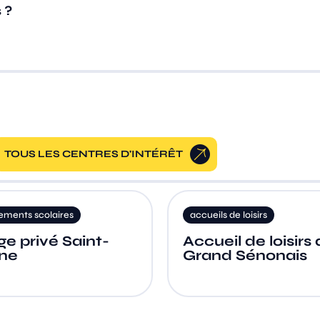
 ?
TOUS LES CENTRES D'INTÉRÊT
es
accueils de loisirs
Saint-
Accueil de loisirs du
Grand Sénonais