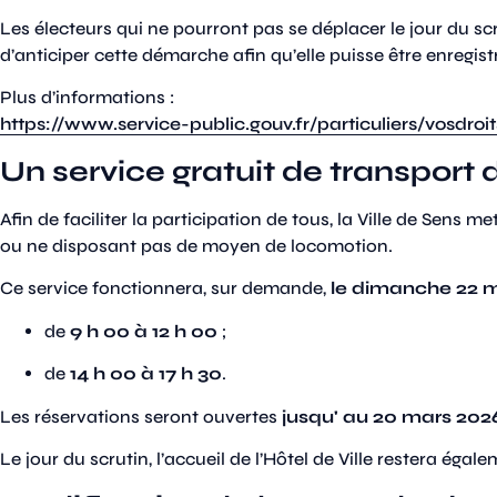
Les électeurs qui ne pourront pas se déplacer le jour du sc
d’anticiper cette démarche afin qu’elle puisse être enregist
Plus d’informations :
https://www.service-public.gouv.fr/particuliers/vosdroi
Un service gratuit de transport 
Afin de faciliter la participation de tous, la Ville de Sens m
ou ne disposant pas de moyen de locomotion.
Ce service fonctionnera, sur demande,
le dimanche 22 
de
9 h 00 à 12 h 00
;
de
14 h 00 à 17 h 30
.
Les réservations seront ouvertes
jusqu' au 20 mars 202
Le jour du scrutin, l’accueil de l’Hôtel de Ville restera éga