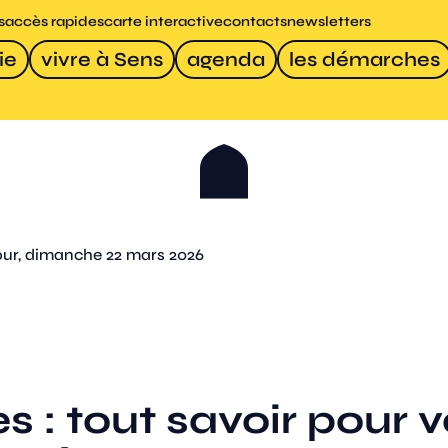
s
accès rapides
carte interactive
contacts
newsletters
ie
vivre à Sens
agenda
les démarches
tour, dimanche 22 mars 2026
s : tout savoir pour 